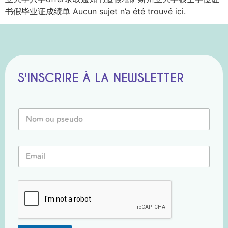
书假毕业证成绩单 Aucun sujet n’a été trouvé ici.
S'INSCRIRE À LA NEWSLETTER
N
o
m
o
P
E
u
s
m
P
e
a
s
u
i
e
d
l
u
o
*
d
P
o
s
*
e