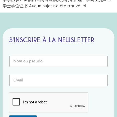
学士学位证书 Aucun sujet n’a été trouvé ici.
S'INSCRIRE À LA NEWSLETTER
P
N
s
o
e
m
u
o
d
E
u
o
m
P
N
a
s
o
i
e
m
l
u
o
*
d
u
o
*