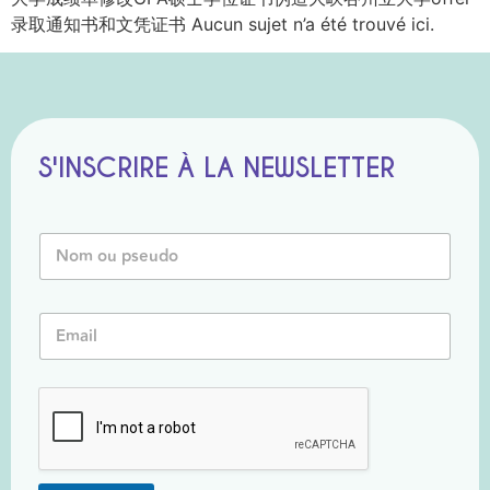
录取通知书和文凭证书 Aucun sujet n’a été trouvé ici.
S'INSCRIRE À LA NEWSLETTER
E
N
m
o
a
m
i
o
l
E
u
N
m
P
o
a
s
m
i
e
N
l
u
o
*
d
m
o
*