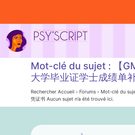
Mot-clé du suje
大学毕业证学士成绩单
Rechercher Accueil › Forums › 
凭证书 Aucun sujet n’a été trouvé ici.