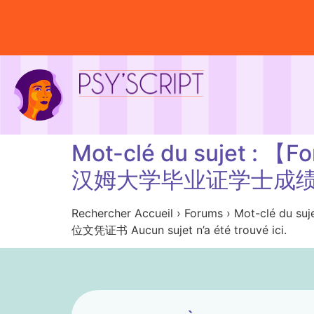
Mot-clé du sujet
汉姆大学毕业证学士成
Rechercher Accueil › Forums › M
位文凭证书 Aucun sujet n’a été trouvé ici.