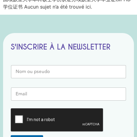
学位证书 Aucun sujet n’a été trouvé ici.
S'INSCRIRE À LA NEWSLETTER
o
N
u
o
E
m
m
o
a
E
u
i
m
P
l
a
s
o
i
e
u
l
u
*
d
o
*