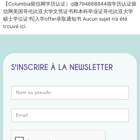
【Columbia留信网学历认证）q微794868844假学历认证留
信网美国哥伦比亚大学文凭证书和本科毕业证哥伦比亚大学
硕士学位证书|入学offer录取通知书 Aucun sujet n’a été
trouvé ici.
S'INSCRIRE À LA NEWSLETTER
N
o
m
o
*
E
u
N
m
P
o
a
s
m
i
e
P
l
u
s