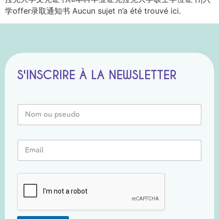
学offer录取通知书 Aucun sujet n’a été trouvé ici.
S'INSCRIRE À LA NEWSLETTER
N
o
m
o
o
E
u
u
m
P
E
a
s
m
i
e
a
l
u
i
*
d
l
o
P
*
s