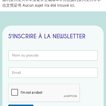
位文凭证书 Aucun sujet n’a été trouvé ici.
S'INSCRIRE À LA NEWSLETTER
E
N
m
o
a
m
i
o
l
E
u
o
m
P
u
a
s
P
i
e
s
l
u
e
*
d
u
o
d
*
o