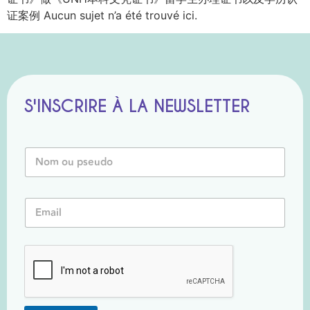
证案例 Aucun sujet n’a été trouvé ici.
S'INSCRIRE À LA NEWSLETTER
N
o
m
o
N
E
u
o
m
P
m
a
s
*
i
e
N
l
u
o
*
d
m
o
*