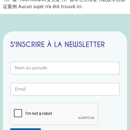
证案例 Aucun sujet n’a été trouvé ici.
S'INSCRIRE À LA NEWSLETTER
N
o
m
o
N
E
u
o
m
P
m
a
s
E
i
e
m
l
u
a
*
d
i
o
l
*
o