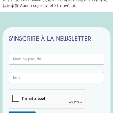
认证案例 Aucun sujet n’a été trouvé ici.
S'INSCRIRE À LA NEWSLETTER
E
N
m
o
a
m
i
o
l
E
u
P
m
P
s
a
s
e
i
e
u
l
u
d
*
d
o
o
o
*
u