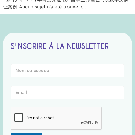
证案例 Aucun sujet n’a été trouvé ici.
S'INSCRIRE À LA NEWSLETTER
N
o
m
o
E
E
u
m
m
P
a
a
s
i
i
e
l
l
u
o
*
d
u
o
P
*
s