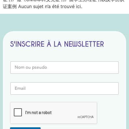
证案例 Aucun sujet n’a été trouvé ici.
S'INSCRIRE À LA NEWSLETTER
*
N
*
o
P
m
s
o
e
E
u
u
m
P
d
a
s
o
i
e
l
u
*
d
o
*