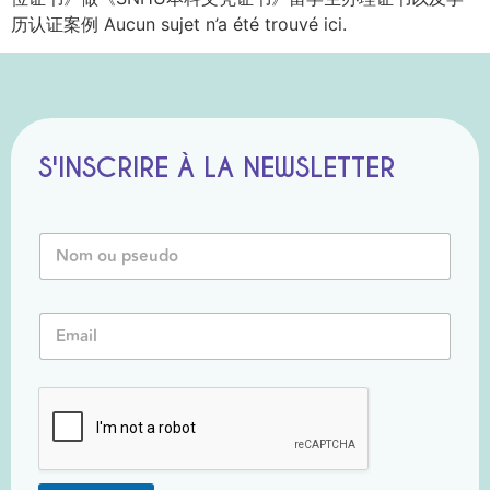
历认证案例 Aucun sujet n’a été trouvé ici.
S'INSCRIRE À LA NEWSLETTER
N
o
m
o
P
E
u
s
m
P
e
a
s
u
i
e
d
l
u
o
*
d
N
o
o
*
m