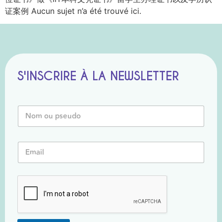
证案例 Aucun sujet n’a été trouvé ici.
S'INSCRIRE À LA NEWSLETTER
E
N
m
o
a
m
i
o
l
E
u
*
m
P
*
a
s
i
e
l
u
*
d
o
*