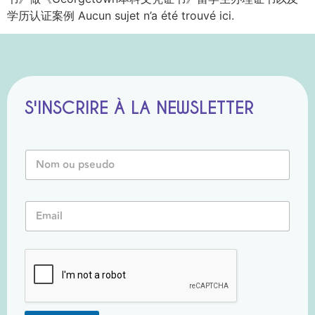
学历认证案例 Aucun sujet n’a été trouvé ici.
S'INSCRIRE À LA NEWSLETTER
N
o
m
o
*
E
u
o
m
P
u
a
s
o
i
e
u
l
u
*
d
o
*