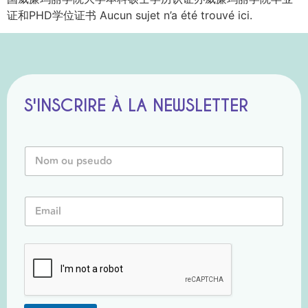
证和PHD学位证书 Aucun sujet n’a été trouvé ici.
S'INSCRIRE À LA NEWSLETTER
N
o
m
o
o
E
u
u
m
P
o
a
s
u
i
e
E
l
u
m
*
d
a
o
i
*
l