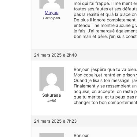
moi qui l’ai frappé. Il me ment
toutes ses fautes et ses défaut
Mayou
pas la réalité et qu’à la place o
Participant
De plus il ignore complètement m
entendu il ne montre aucune gr
je fais. J’ai remarqué égalemen
bon mari et père. j’en suis cons
24 mars 2025 à 2h40
Bonjour, j’espère que tu va bien
Mon copain,et rentré en prison 
Quand je lisais ton message, j’av
Finalement y se ressemblent un 
acquise, on accepte, on reste p
Sskuraaa
que tu mérites, et tu peux pas 
Invité
changer ton bon comportement m
24 mars 2025 à 7h23
Bonjour,