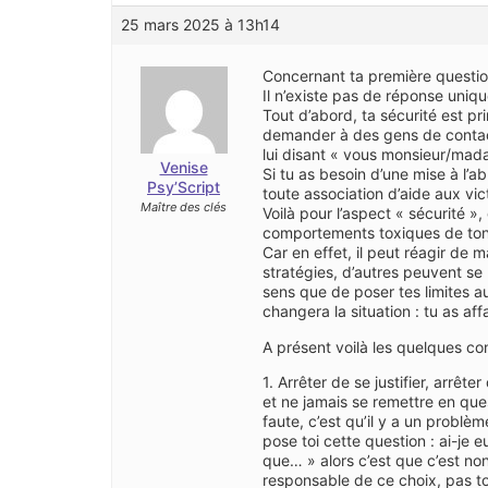
25 mars 2025 à 13h14
Concernant ta première questio
Il n’existe pas de réponse uniqu
Tout d’abord, ta sécurité est pri
demander à des gens de contacter
lui disant « vous monsieur/mada
Venise
Si tu as besoin d’une mise à l’
Psy’Script
toute association d’aide aux vic
Maître des clés
Voilà pour l’aspect « sécurité »
comportements toxiques de ton
Car en effet, il peut réagir de 
stratégies, d’autres peuvent se 
sens que de poser tes limites au
changera la situation : tu as aff
A présent voilà les quelques co
1. Arrêter de se justifier, arrêt
et ne jamais se remettre en quest
faute, c’est qu’il y a un problè
pose toi cette question : ai-je e
que… » alors c’est que c’est non t
responsable de ce choix, pas toi 