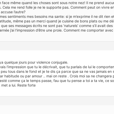
 en face même quand les choses sont sous notre nez! Il ne prend aucu
s. Cela me rend folle je ne le supporte pas. Comment peut on vivre e
n accuse l’autre?
es sentiments mes besoins ma sante: si je m’exprime il ne dit rien et
atitude, même pas un merci quand je cuisine de bons plats ou me dém
t que ses messages écrits ne sont pas ‘naturels’ comme s’il avait des
ternée j’ai l’impression d’être une proie. Comment me comporter avec 
.
ya quelque jours pour violence conjugale.
ais l’impression que tu le décrivait, que tu parlais de lui le comporteme
peu tous dans le fond et je te dis ça parce que sa ne vas jamais en s
ar habitude ou par amour .. mai on reste . Crois moi sa ne changera p
resté comme ça le temps passe, fau que tu pense a toi a ta vie, ce s
et a lui. Reste forte