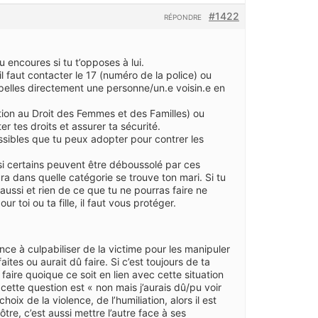
#1422
RÉPONDRE
 encoures si tu t’opposes à lui.
 il faut contacter le 17 (numéro de la police) ou
erpelles directement une personne/un.e voisin.e en
tion au Droit des Femmes et des Familles) ou
r tes droits et assurer ta sécurité.
ossibles que tu peux adopter pour contrer les
 si certains peuvent être déboussolé par ces
ura dans quelle catégorie se trouve ton mari. Si tu
aussi et rien de ce que tu ne pourras faire ne
r toi ou ta fille, il faut vous protéger.
dance à culpabiliser de la victime pour les manipuler
ites ou aurait dû faire. Si c’est toujours de ta
faire quoique ce soit en lien avec cette situation
à cette question est « non mais j’aurais dû/pu voir
hoix de la violence, de l’humiliation, alors il est
ôtre, c’est aussi mettre l’autre face à ses