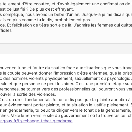
 tellement d’être écoutée, et d’avoir également une confirmation de 
st ce justifié ? De plus c’est effrayant.
lus compliqué, nous avons un bébé d’un an. Jusque-là je me disais que
t. Mais en plus comme tu le dis, probablement pas.
e. Et félicitation de t’être sortie de là. J’admire les femmes qui qu
ficiles
uver en l’une et l’autre du soutien face aux situations que vous trav
s le couple peuvent donner l’impression d’être enfermée, que la prison
c des hommes violents physiquement, sexuellement ou psychologique
seule et que personne ne peut les aider. C’est une première étape su
personnes, se tourner vers des professionnelles qui pourront vous venir
ouver la sortie des violences.
’est un droit fondamental. Je ne te dis pas que ta plainte aboutira à 
 peux évidemment porter plainte, et ta situation le justifie pleinement.
en gendarmerie, tu peux te diriger vers le tchat de la gendarmerie, t
es. Voici le lien vers le site du gouvernement où tu trouveras ce tch
ur.gouv.fr/fr/echange-tchat-gendarme