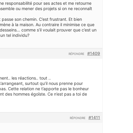
ne responsabilité pour ses actes et me retourne
nsemble ou mener des projets si on ne reconnaît
 passe son chemin. C’est frustrant. Et bien
ène à la maison. Au contraire il minimise ce que
 desseins… comme s’il voulait prouver que c’est un
un tel individu?
#1409
RÉPONDRE
nt.. les réactions.. tout ..
’arrangeant, surtout qu’il nous prenne pour
as. Cette relation ne t’apporte pas le bonheur
ont des hommes égoïste. Ce n’est pas a toi de
#1411
RÉPONDRE