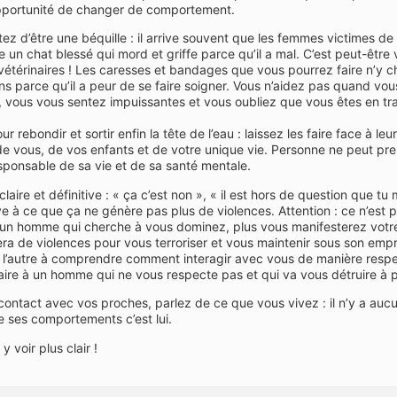
’opportunité de changer de comportement.
tez d’être une béquille : il arrive souvent que les femmes victimes de
e un chat blessé qui mord et griffe parce qu’il a mal. C’est peut-être vr
 vétérinaires ! Les caresses et bandages que vous pourrez faire n’y chan
ins parce qu’il a peur de se faire soigner. Vous n’aidez pas quand vous
 vous vous sentez impuissantes et vous oubliez que vous êtes en tra
our rebondir et sortir enfin la tête de l’eau : laissez les faire face à 
de vous, de vos enfants et de votre unique vie. Personne ne peut pren
sponsable de sa vie et de sa santé mentale.
laire et définitive : « ça c’est non », « il est hors de question que tu
ntive à ce que ça ne génère pas plus de violences. Attention : ce n’est 
à un homme qui cherche à vous dominez, plus vous manifesterez votre
 usera de violences pour vous terroriser et vous maintenir sous son empr
nt l’autre à comprendre comment interagir avec vous de manière respec
faire à un homme qui ne vous respecte pas et qui va vous détruire à p
contact avec vos proches, parlez de ce que vous vivez : il n’y a aucun
e ses comportements c’est lui.
 voir plus clair !