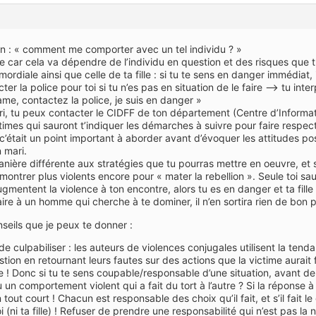
n : « comment me comporter avec un tel individu ? »
e car cela va dépendre de l’individu en question et des risques que tu
mordiale ainsi que celle de ta fille : si tu te sens en danger immédiat,
 la police pour toi si tu n’es pas en situation de le faire –> tu int
me, contactez la police, je suis en danger »
abri, tu peux contacter le CIDFF de ton département (Centre d’Informa
times qui sauront t’indiquer les démarches à suivre pour faire respecte
, c’était un point important à aborder avant d’évoquer les attitudes p
 mari.
manière différente aux stratégies que tu pourras mettre en oeuvre, et
montrer plus violents encore pour « mater la rebellion ». Seule toi sa
gmentent la violence à ton encontre, alors tu es en danger et ta fille 
aire à un homme qui cherche à te dominer, il n’en sortira rien de bon pou
nseils que je peux te donner :
er de culpabiliser : les auteurs de violences conjugales utilisent la ten
ion en retournant leurs fautes sur des actions que la victime aurait fa
me ! Donc si tu te sens coupable/responsable d’une situation, avant de 
u un comportement violent qui a fait du tort à l’autre ? Si la réponse 
out court ! Chacun est responsable des choix qu’il fait, et s’il fait le c
(ni ta fille) ! Refuser de prendre une responsabilité qui n’est pas la n