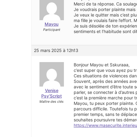
Merci de ta réponse. Ca soulage
Je voudrais porter plainte mais e
Je veux le quitter mais c’est p
ma fille je voulais faire l’effor
Mayou
Je suis désolée de ton expérienc
Participant
sentiments et l’habitude sont dif
25 mars 2025 à 12h13
Bonjour Mayou et Sskuraaa,
c’est super que vous ayez pu tro
Ces situations de violences dan
Souvent, après des années ave
avec le sentiment d’être toute 
Venise
parler, se connecter à d’autres 
Psy’Script
c’est la première marche pour tr
Maître des clés
Mayou, tu peux porter plainte. C
parcours difficile. Toutefois tu
premier temps, sans te déplacer 
souhaites poursuivre tes démarch
https://www.masecurite.interie