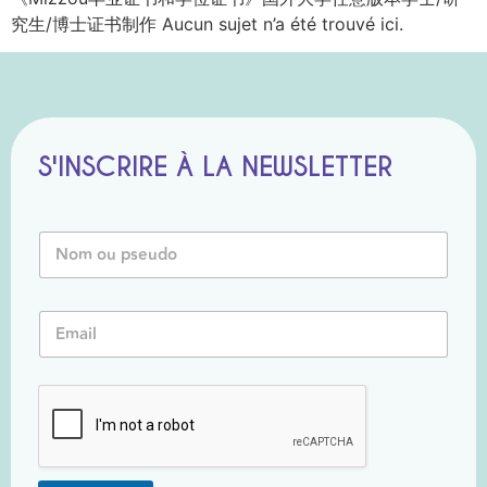
究生/博士证书制作 Aucun sujet n’a été trouvé ici.
S'INSCRIRE À LA NEWSLETTER
N
o
m
o
o
E
u
u
m
P
E
a
s
m
i
e
a
l
u
i
*
d
l
o
N
*
o